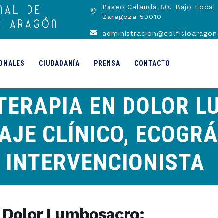
Paseo Calanda 80, Bajo Local 
Zaragoza 50010
administracion@colfisioaragon
ONALES
CIUDADANÍA
PRENSA
CONTACTO
OTERAPIA EN DOLOR 
JE CLÍNICO, ECOGRÁ
INTERVENCIONISTA
n Dolor Lumbosacro: