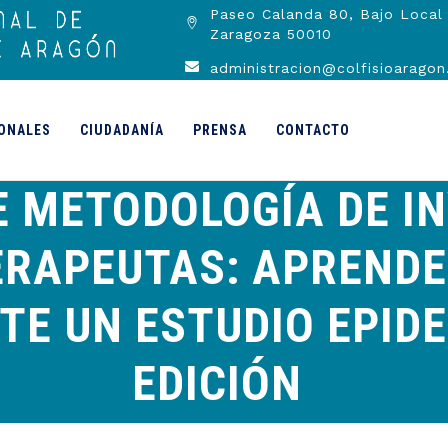
Paseo Calanda 80, Bajo Local 
Zaragoza 50010
administracion@colfisioaragon
ONALES
CIUDADANÍA
PRENSA
CONTACTO
E METODOLOGÍA DE I
ERAPEUTAS: APRENDE
E UN ESTUDIO EPIDE
EDICIÓN