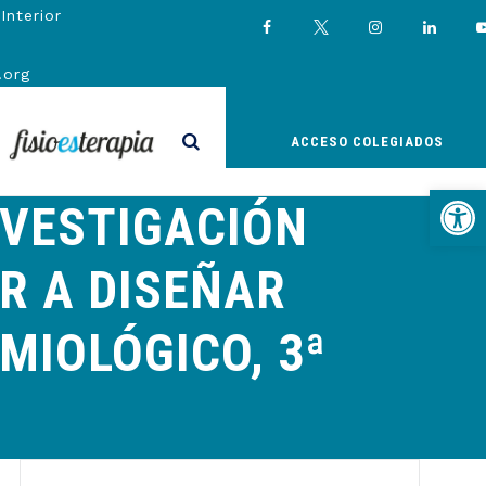
Interior
.org
FISIOESTERAPIA
ACCESO COLEGIADOS
Abrir
NVESTIGACIÓN
R A DISEÑAR
MIOLÓGICO, 3ª