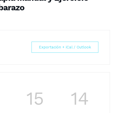
barazo
Exportación + iCal / Outlook
15
14